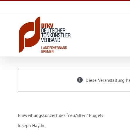
Zum
Inhalt
springen
Sonderkonzert der Rath
Ganderkesee
Diese Veranstaltung ha
9. April 2017, 17:00
Einweihungskonzert des “neu/alten” Flügels
Joseph Haydn: