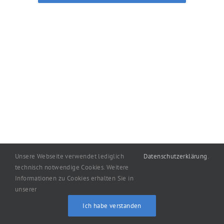
Unsere Webseite verwendet lediglich
Datenschutzerklärung
.
technisch notwendige Cookies. Weitere
Copyright
2026
machart: Oelgemöller
|
Impressum
|
Informationen zu Cookies erhalten Sie in
Datenschutzerklärung
unserer
Ich habe verstanden