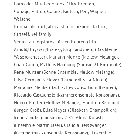
Fotos der Mitglieder des DTKV Bremen,
Cunego, Entrup, Galanz, Paetsch, Perl, Wagner,
Weische
fotolia: abstract, africa-studio, bizoon, flatbox,
furtseff, kelifamily
Veranstaltungsfotos: Jürgen Beuren (Trio
Arnold/Thyssen/Bialek), Jörg Landsberg (Das kleine
Weserorchester), Mariann Menke (Mellow Melange),
Coati-Group, Mathias Habnung (Smusic 21 Ensemble),
René Münzer (Schné Ensemble, Mellow Melange),
Elisa Germanus-Meyer (Fotocredits La Ninfea),
Marianne Menke (Bachisches Consortium Bremen),
Riccardo Castagnolo (Kammerensemble Konsonanz),
Henrik Pfeifer (Mellow Melange), Friedrun Reinhold
(Jürgen Groß), Elisa Meyer (Elisabeth Champollion),
Irene Zandel (consonanz à 4), Alena Kurash
(Ensemble Martin Jaser), Claudia Beisswanger
(Kammermusikensemble Konsonanz), Ensemble