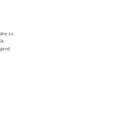
Nähe zu
ik
egend
e