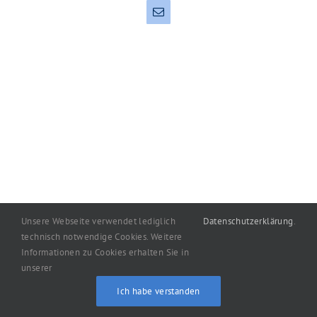
E-
Mail
Unsere Webseite verwendet lediglich
Datenschutzerklärung
.
technisch notwendige Cookies. Weitere
Copyright
2026
machart: Oelgemöller
|
Impressum
|
Informationen zu Cookies erhalten Sie in
Datenschutzerklärung
unserer
Ich habe verstanden