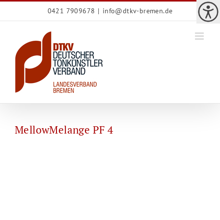
Zum
0421 7909678
|
info@dtkv-bremen.de
Inhalt
springen
MellowMelange PF 4