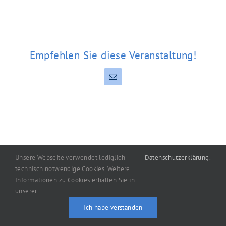
Empfehlen Sie diese Veranstaltung!
E-
Mail
Unsere Webseite verwendet lediglich
Datenschutzerklärung
.
technisch notwendige Cookies. Weitere
Informationen zu Cookies erhalten Sie in
Copyright
2026
machart: Oelgemöller
|
Impressum
|
unserer
Datenschutzerklärung
Ich habe verstanden