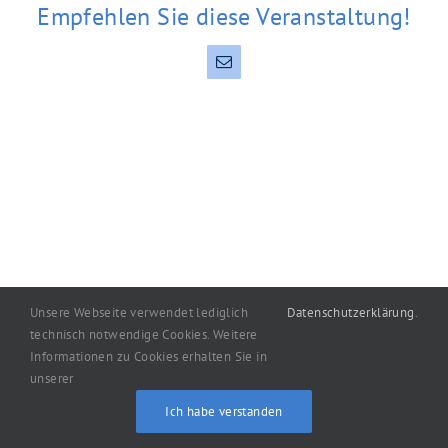
Empfehlen Sie diese Veranstaltung!
E-
Mail
Unsere Webseite verwendet lediglich
Datenschutzerklärung
.
technisch notwendige Cookies. Weitere
Informationen zu Cookies erhalten Sie in
Copyright
2026
machart: Oelgemöller
|
Impressum
|
unserer
Datenschutzerklärung
Ich habe verstanden