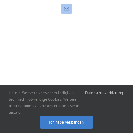
E-
Mail
Unsere Webseite verwendet lediglich
Datenschutzerklärung
.
technisch notwendige Cookies. Weitere
Informationen zu Cookies erhalten Sie in
Copyright
2026
machart: Oelgemöller
|
Impressum
|
unserer
Datenschutzerklärung
Ich habe verstanden