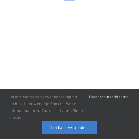
Mail
Unsere Webseite verwendet lediglich
Datenschutzerklärung
.
technisch notwendige Cookies. Weitere
Informationen zu Cookies erhalten Sie in
Copyright
2026
machart: Oelgemöller
|
Impressum
|
unserer
Datenschutzerklärung
Ich habe verstanden