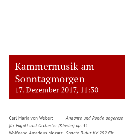
Kammermusik am
Sonntagmorgen
17. Dezember 2017, 11:30
Carl Maria von Weber:
Andante und Rondo ungarese
für Fagott und Orchester (Klavier) op. 35
Wolfgang Amadeus Mozart:
Sonate B-dur KV 292 für