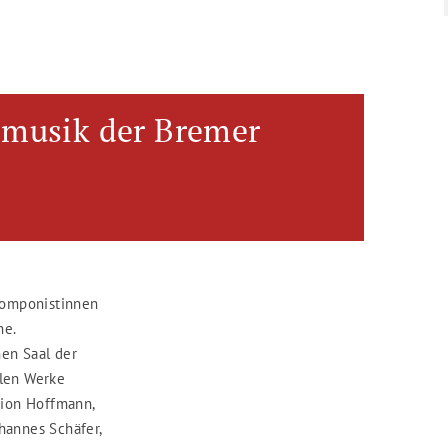
smusik der Bremer
Komponistinnen
he.
nen Saal der
elen Werke
rion Hoffmann,
ohannes Schäfer,