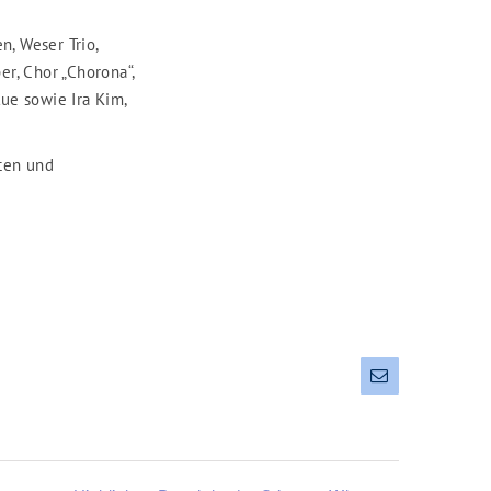
n, Weser Trio,
r, Chor „Chorona“,
lue sowie Ira Kim,
ten und
E-
Mail