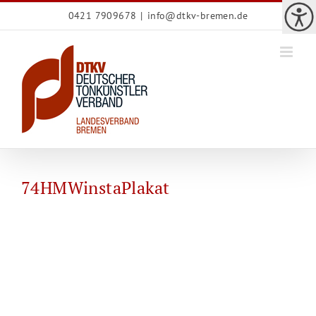
Zum
0421 7909678
|
info@dtkv-bremen.de
Inhalt
springen
74HMWinstaPlakat