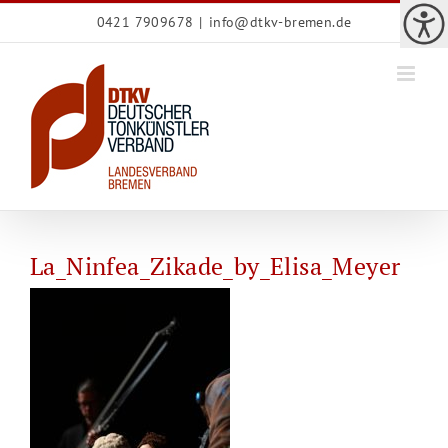
Zum
0421 7909678
|
info@dtkv-bremen.de
Inhalt
springen
La_Ninfea_Zikade_by_Elisa_Meyer