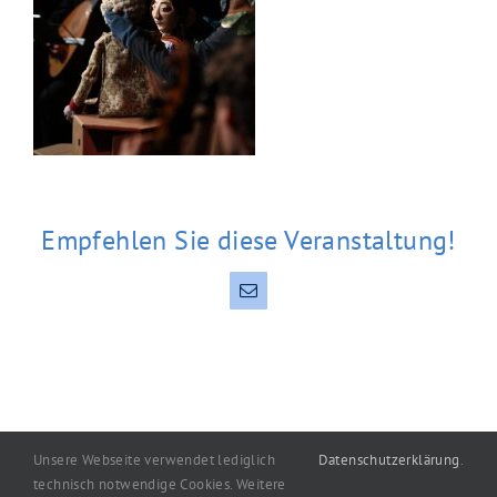
Empfehlen Sie diese Veranstaltung!
E-
Mail
Unsere Webseite verwendet lediglich
Datenschutzerklärung
.
technisch notwendige Cookies. Weitere