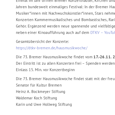
Einmal im Jahr öffnen Bremer Konzerthäuser, Kirchen und 
Jahren bundesweit einmaliges Festival: In der Bremer 
Musiker*innen mit Nachwuchskünstler*innen, Stars nehmen
Konzerten Kammermusikalisches und Bombastisches, Rari
Gehör. Ergänzend werden neue spannende und vielfältige 
neben einer Kinoaufführung auch auf dem
DTKV – YouTu
Gesamtübersicht der Konzerte:
https://dtkv-bremen.de/hausmusikwoche/
Die 73. Bremer Hausmusikwoche findet vom
17.-26.11. 
Der Eintritt ist zu allen Konzerten frei – Spenden werde
Einlass 15. Min. vor Konzertbeginn
Die 73. Bremer Hausmusikwoche findet statt mit der fre
Senator für Kultur Bremen
Heinz A. Bockmeyer Stiftung
Waldemar Koch Stiftung
Karin und Uwe Hollweg Stiftung