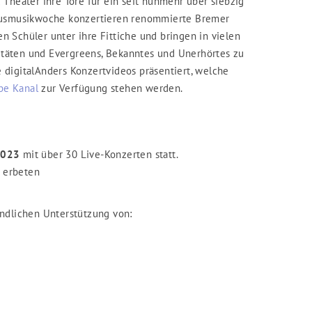
Theater ihre Tore für ein seit nunmehr über siebzig
Hausmusikwoche konzertieren renommierte Bremer
 Schüler unter ihre Fittiche und bringen in vielen
täten und Evergreens, Bekanntes und Unerhörtes zu
digitalAnders Konzertvideos präsentiert, welche
be Kanal
zur Verfügung stehen werden.
2023
mit über 30 Live-Konzerten statt.
n erbeten
undlichen Unterstützung von: