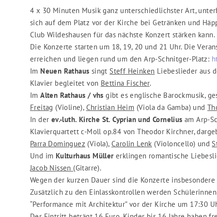
4 x 30 Minuten Musik ganz unterschiedlichster Art, unte
sich auf dem Platz vor der Kirche bei Getränken und Hä
Club Wildeshausen für das nächste Konzert stärken kann.
Die Konzerte starten um 18, 19, 20 und 21 Uhr. Die Veran
erreichen und liegen rund um den Arp-Schnitger-Platz:
h
Im
Neuen Rathaus
singt
Steff Heinken
Liebeslieder aus 
Klavier begleitet von
Bettina Fischer
.
Im
Alten Rathaus / vhs
gibt es englische Barockmusik, ge
Freitag
(Violine),
Christian Heim
(Viola da Gamba) und
Th
In der
ev.-luth. Kirche St. Cyprian und Cornelius
am Arp-Sc
Klavierquartett c-Moll op.84 von Theodor Kirchner, darg
Parra
Dominguez
(Viola),
Carolin Lenk
(Violoncello) und
S
Und im
Kulturhaus Müller
erklingen romantische Liebesl
Jacob Nissen
(Gitarre).
Wegen der kurzen Dauer sind die Konzerte insbesondere 
Zusätzlich zu den Einlasskontrollen werden Schülerinn
“Performance mit Architektur” vor der Kirche um 17:30 U
Der Eintritt beträgt 16 Euro. Kinder bis 16 Jahre haben fre