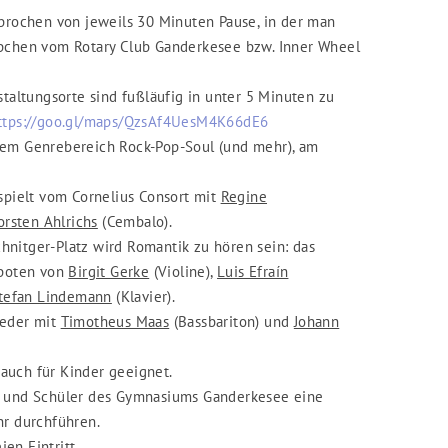
rbrochen von jeweils 30 Minuten Pause, in der man
ppchen vom Rotary Club Ganderkesee bzw. Inner Wheel
staltungsorte sind fußläufig in unter 5 Minuten zu
ttps://goo.gl/maps/QzsAf4UesM4K66dE6
dem Genrebereich Rock-Pop-Soul (und mehr), am
spielt vom Cornelius Consort mit
Regine
orsten Ahlrichs
(Cembalo).
hnitger-Platz wird Romantik zu hören sein: das
eboten von
Birgit Gerke
(Violine),
Luis Efraín
tefan Lindemann
(Klavier).
ieder mit
Timotheus Maas
(Bassbariton) und
Johann
auch für Kinder geeignet.
en und Schüler des Gymnasiums Ganderkesee eine
hr durchführen.
ien Eintritt.