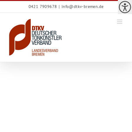
Zum
0421 7909678
|
info@dtkv-bremen.de
Inhalt
springen
C