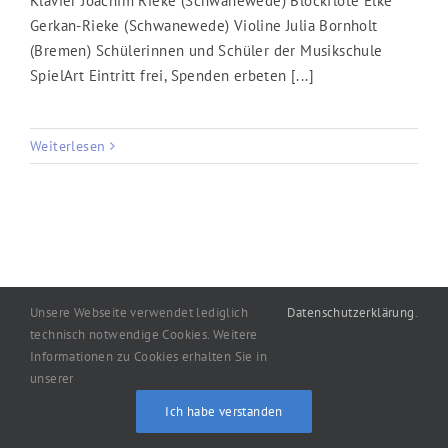
Klavier Joachim Rieke (Schwanewede) Blockflöte Elke
Gerkan-Rieke (Schwanewede) Violine Julia Bornholt
(Bremen) Schülerinnen und Schüler der Musikschule
SpielArt Eintritt frei, Spenden erbeten [...]
Weiterlesen
Unsere Webseite verwendet lediglich
Datenschutzerklärung
.
technisch notwendige Cookies. Weitere
Informationen zu Cookies erhalten Sie in
Copyright
2026
machart: Oelgemöller
|
Impressum
|
unserer
Datenschutzerklärung
Ich habe verstanden