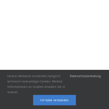
Unsere Webseite verwendet lediglich
Datenschutzerklärung
.
technisch notwendige Cookies. Weitere
Informationen zu Cookies erhalten Sie in
Copyright
2026
machart: Oelgemöller
|
Impressum
|
unserer
Datenschutzerklärung
Ich habe verstanden