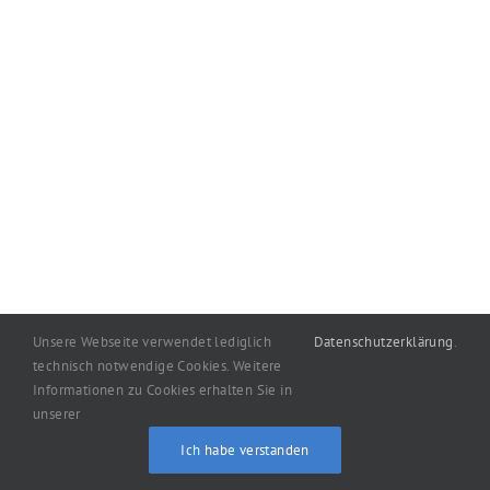
Unsere Webseite verwendet lediglich
Datenschutzerklärung
.
technisch notwendige Cookies. Weitere
Informationen zu Cookies erhalten Sie in
Copyright
2026
machart: Oelgemöller
|
Impressum
|
unserer
Datenschutzerklärung
Ich habe verstanden